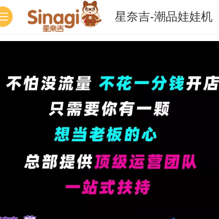
星奈吉-潮品娃娃机